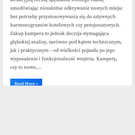
umożliwiając niezależne odkrywanie nowych miejsc
bez potrzeby przystosowywania się do sztywnych
harmonogramów hotelowych czy pensjonatowych.
Zakup kampera to jednak decyzja wymagająca
głębokiej analizy, zarówno pod kątem technicznym,
jak i praktycznym – od wielkości pojazdu po jego
wyposażenie i funkcjonalność wnętrza. Kampery,
czy to nowe,…
“Kampery
Read More
»
z
pełnym
wyposażeniem
Uncategorized
łazienkowym
–
komfortowe
rozwiązania
podróżne”
Nawigacja
1
2
…
7
Następny
po