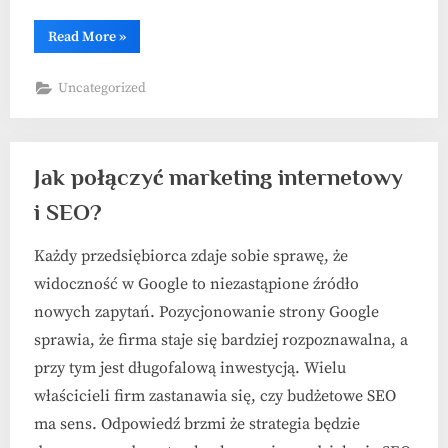
“Marketing
Read More
»
internetowy
–
skuteczne
Uncategorized
strategie”
Jak połączyć marketing internetowy
i SEO?
Każdy przedsiębiorca zdaje sobie sprawę, że
widoczność w Google to niezastąpione źródło
nowych zapytań. Pozycjonowanie strony Google
sprawia, że firma staje się bardziej rozpoznawalna, a
przy tym jest długofalową inwestycją. Wielu
właścicieli firm zastanawia się, czy budżetowe SEO
ma sens. Odpowiedź brzmi że strategia będzie