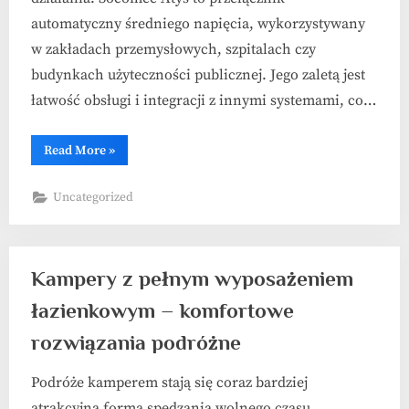
automatyczny średniego napięcia, wykorzystywany
w zakładach przemysłowych, szpitalach czy
budynkach użyteczności publicznej. Jego zaletą jest
łatwość obsługi i integracji z innymi systemami, co…
“Socomec
Read More
»
Atys
–
niezawodność
Uncategorized
w
zasilaniu”
Kampery z pełnym wyposażeniem
łazienkowym – komfortowe
rozwiązania podróżne
Podróże kamperem stają się coraz bardziej
atrakcyjną formą spędzania wolnego czasu,