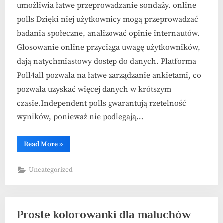
umożliwia łatwe przeprowadzanie sondaży. online
polls Dzięki niej użytkownicy mogą przeprowadzać
badania społeczne, analizować opinie internautów.
Głosowanie online przyciąga uwagę użytkowników,
dają natychmiastowy dostęp do danych. Platforma
Poll4all pozwala na łatwe zarządzanie ankietami, co
pozwala uzyskać więcej danych w krótszym
czasie.Independent polls gwarantują rzetelność
wyników, ponieważ nie podlegają…
“Niezależne
Read More
»
badania
opinii
publicznej”
Uncategorized
Proste kolorowanki dla maluchów