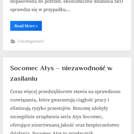
dopasowana do potrzeb. ekonomiczne działania SEO
sprawdza się w przypadku…
“Jak
Read More
»
połączyć
marketing
internetowy
Uncategorized
i
SEO?”
Socomec Atys – niezawodność w
zasilaniu
Coraz więcej przedsiębiorstw stawia na sprawdzone
rozwiązania, które gwarantują ciągłość pracy i
eliminują ryzyko przestojów. Renomę zdobyły
szczególnie urządzenia seria Atys Socomec,
oferujące niezrównaną jakość oraz bezpieczeństwo
działania. Socomec Atys to przełącznik