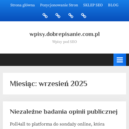
Skip
Strona główna
Pozycjonowanie Stron
SKLEP SEO
BLOG
to
Strona
Pozycjonowanie
SKLEP
BLOG
content
główna
Stron
SEO
wpisy.dobrepisanie.com.pl
Wpisy pod SEO
Miesiąc:
wrzesień 2025
Niezależne badania opinii publicznej
Poll4all to platforma do sondaży online, która