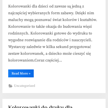
Kolorowanki dla dzieci od zawsze są jedną z
najczęściej wybieranych form zabawy. Dzięki nim
maluchy mogą poznawać świat kolorów i kształtów.
Kolorowanie to także okazja do budowania więzi
rodzinnych. Kolorowanki gotowe do wydruku to
wygodne rozwiązanie dla rodziców i nauczycieli.
Wystarczy zaledwie w kilka sekund przygotować
zestaw kolorowanek, a dziecko może cieszyć się
kolorowaniem.Coraz częściej…
“Proste
Read More
»
kolorowanki
dla
maluchów”
Uncategorized
Kolorowanki do druku dla