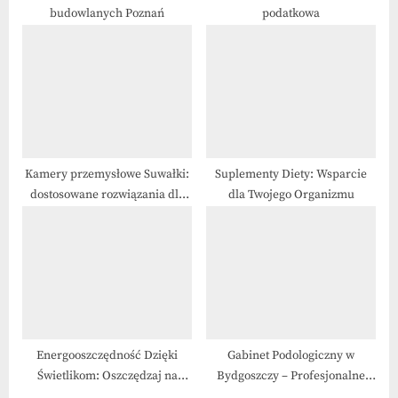
budowlanych Poznań
podatkowa
:
Kamery przemysłowe Suwałki:
Suplementy Diety: Wsparcie
dostosowane rozwiązania dla
dla Twojego Organizmu
firm
Energooszczędność Dzięki
Gabinet Podologiczny w
Świetlikom: Oszczędzaj na
Bydgoszczy – Profesjonalne
Rachunkach
Badania i Leczenie Stóp