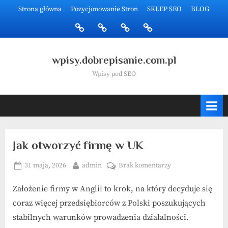
Skip
Strona główna
Pozycjonowanie Stron
SKLEP SEO
BLOG
to
Strona
Pozycjonowanie
SKLEP
BLOG
content
główna
Stron
SEO
wpisy.dobrepisanie.com.pl
Wpisy pod SEO
Jak otworzyć firmę w UK
Posted
By
do
31 maja, 2026
admin
Brak komentarzy
on
Jak
Założenie firmy w Anglii to krok, na który decyduje się
otworzyć
firmę
coraz więcej przedsiębiorców z Polski poszukujących
w
stabilnych warunków prowadzenia działalności.
UK