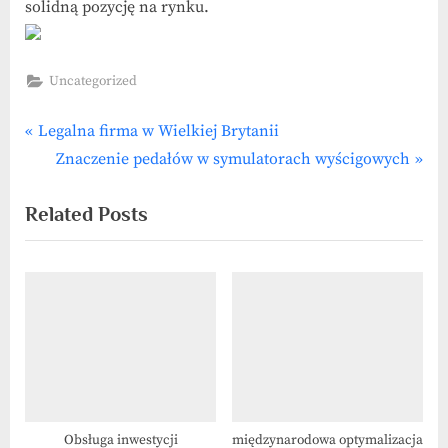
solidną pozycję na rynku.
Uncategorized
P
Nawigacja
Legalna firma w Wielkiej Brytanii
r
N
Znaczenie pedałów w symulatorach wyścigowych
wpisu
e
e
Related Posts
v
x
i
t
o
P
u
o
s
s
P
t
o
:
s
t
Obsługa inwestycji
międzynarodowa optymalizacja