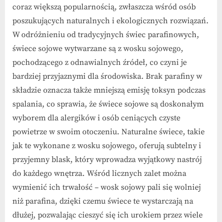
słoiku
coraz większą popularnością, zwłaszcza wśród osób
–
poszukujących naturalnych i ekologicznych rozwiązań.
elegancja
W odróżnieniu od tradycyjnych świec parafinowych,
i
funkcjonalność
świece sojowe wytwarzane są z wosku sojowego,
pochodzącego z odnawialnych źródeł, co czyni je
bardziej przyjaznymi dla środowiska. Brak parafiny w
składzie oznacza także mniejszą emisję toksyn podczas
spalania, co sprawia, że świece sojowe są doskonałym
wyborem dla alergików i osób ceniących czyste
powietrze w swoim otoczeniu. Naturalne świece, takie
jak te wykonane z wosku sojowego, oferują subtelny i
przyjemny blask, który wprowadza wyjątkowy nastrój
do każdego wnętrza. Wśród licznych zalet można
wymienić ich trwałość – wosk sojowy pali się wolniej
niż parafina, dzięki czemu świece te wystarczają na
dłużej, pozwalając cieszyć się ich urokiem przez wiele