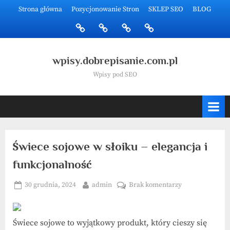
Skip
Strona główna
Pozycjonowanie Stron
SKLEP SEO
BLOG
to
Strona
Pozycjonowanie
SKLEP
BLOG
content
główna
Stron
SEO
wpisy.dobrepisanie.com.pl
Wpisy pod SEO
Świece sojowe w słoiku – elegancja i
funkcjonalność
Posted
By
do
30 grudnia, 2024
admin
Brak komentarzy
on
Świece
sojowe
w
Świece sojowe to wyjątkowy produkt, który cieszy się