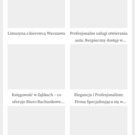
s
:
t
:
Limuzyna z kierowcą Warszawa
Profesjonalne usługi otwierania
auta: Bezpieczny dostęp w
sytuacjach awaryjnych
Księgowość w Ząbkach – co
Elegancja i Profesjonalizm:
oferuje Biuro Rachunkowe
Firma Specjalizująca się w
Sastax?
Wyjątkowych Wydarzeniach