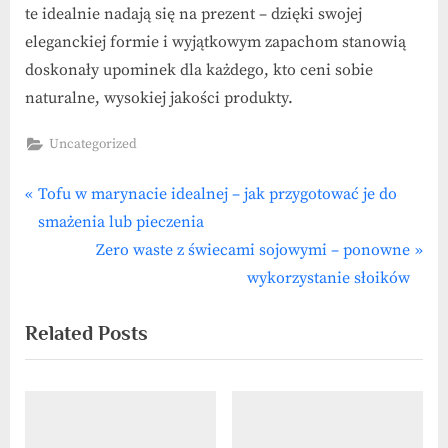
te idealnie nadają się na prezent – dzięki swojej
eleganckiej formie i wyjątkowym zapachom stanowią
doskonały upominek dla każdego, kto ceni sobie
naturalne, wysokiej jakości produkty.
Uncategorized
P
Nawigacja
Tofu w marynacie idealnej – jak przygotować je do
r
smażenia lub pieczenia
wpisu
e
N
Zero waste z świecami sojowymi – ponowne
v
e
wykorzystanie słoików
i
x
Related Posts
o
t
u
P
s
o
P
s
o
t