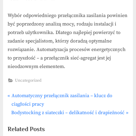
Wybór odpowiedniego przełącznika zasilania powinien
być poprzedzony analizą mocy, rodzaju instalacji i
potrzeb użytkownika. Dlatego najlepiej powierzyć to
zadanie specjalistom, którzy doradzą optymalne
rozwiązanie. Automatyzacja procesów energetycznych
to przyszłość – a przełącznik sieć-agregat jest jej
nieodzownym elementem.
Uncategorized
P
Nawigacja
Automatyczny przełącznik zasilania – klucz do
r
ciągłości pracy
wpisu
N
e
Bodystocking z siateczki – delikatność i drapieżność
e
v
Related Posts
x
i