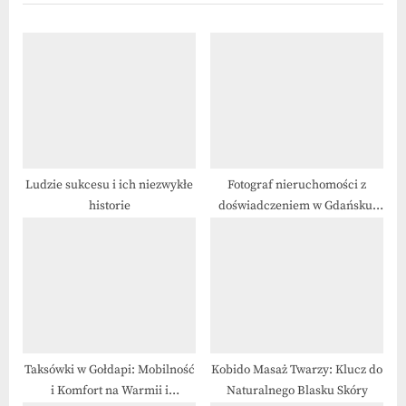
t
o
P
u
o
s
s
P
t
o
:
s
t
:
Ludzie sukcesu i ich niezwykłe
Fotograf nieruchomości z
historie
doświadczeniem w Gdańsku,
Gdyni i Sopocie
Taksówki w Gołdapi: Mobilność
Kobido Masaż Twarzy: Klucz do
i Komfort na Warmii i
Naturalnego Blasku Skóry