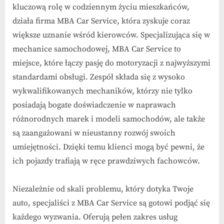
–
kluczową rolę w codziennym życiu mieszkańców,
dbamy
działa firma MBA Car Service, która zyskuje coraz
o
większe uznanie wśród kierowców. Specjalizująca się w
Twój
komfort
mechanice samochodowej, MBA Car Service to
na
miejsce, które łączy pasję do motoryzacji z najwyższymi
drodze
standardami obsługi. Zespół składa się z wysoko
wykwalifikowanych mechaników, którzy nie tylko
posiadają bogate doświadczenie w naprawach
różnorodnych marek i modeli samochodów, ale także
są zaangażowani w nieustanny rozwój swoich
umiejętności. Dzięki temu klienci mogą być pewni, że
ich pojazdy trafiają w ręce prawdziwych fachowców.
Niezależnie od skali problemu, który dotyka Twoje
auto, specjaliści z MBA Car Service są gotowi podjąć się
każdego wyzwania. Oferują pełen zakres usług