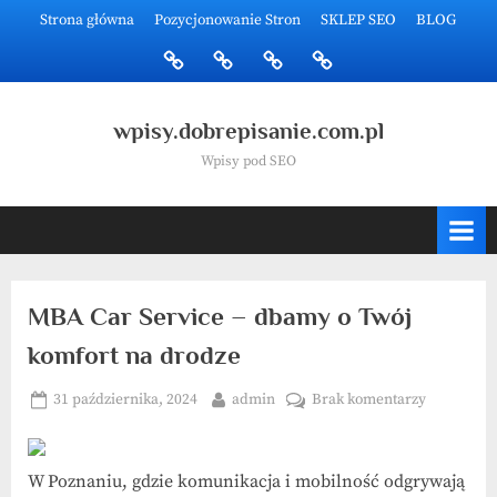
Skip
Strona główna
Pozycjonowanie Stron
SKLEP SEO
BLOG
to
Strona
Pozycjonowanie
SKLEP
BLOG
content
główna
Stron
SEO
wpisy.dobrepisanie.com.pl
Wpisy pod SEO
MBA Car Service – dbamy o Twój
komfort na drodze
Posted
By
do
31 października, 2024
admin
Brak komentarzy
on
MBA
Car
Service
W Poznaniu, gdzie komunikacja i mobilność odgrywają