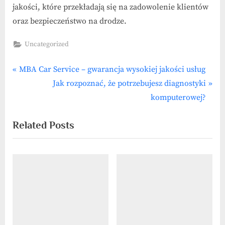
jakości, które przekładają się na zadowolenie klientów
oraz bezpieczeństwo na drodze.
Uncategorized
P
Nawigacja
MBA Car Service – gwarancja wysokiej jakości usług
r
N
Jak rozpoznać, że potrzebujesz diagnostyki
wpisu
e
e
komputerowej?
v
x
Related Posts
i
t
o
P
u
o
s
s
P
t
o
:
s
t