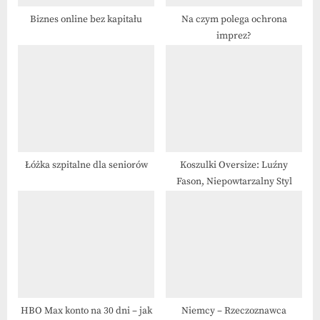
:
Biznes online bez kapitału
Na czym polega ochrona
imprez?
Łóżka szpitalne dla seniorów
Koszulki Oversize: Luźny
Fason, Niepowtarzalny Styl
HBO Max konto na 30 dni – jak
Niemcy – Rzeczoznawca