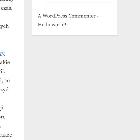
 czas.
A WordPress Commenter
-
Hello world!
nych
wy
akie
ii.
, co
czyć
ji
óre
w
 także