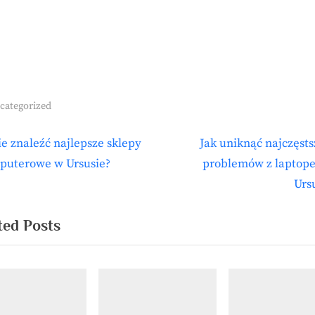
categorized
N
e znaleźć najlepsze sklepy
Jak uniknąć najczęst
igacja
e
puterowe w Ursusie?
problemów z laptop
isu
x
Urs
t
P
ted Posts
o
s
t
: