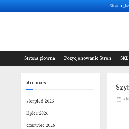
Skip
Strona gł
to
content
Strona główna
Pozycjonowanie Stron
SKL
Archives
Szy
Pos
3 l
sierpień 2026
on
lipiec 2026
czerwiec 2026