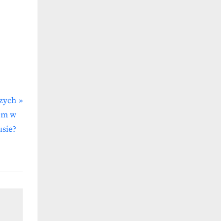
szych
em w
usie?