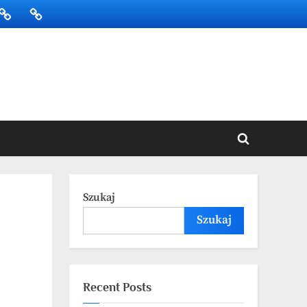
onowanie
SKLEP
BLOG
SEO
Toggle
search
form
Szukaj
Szukaj
Recent Posts