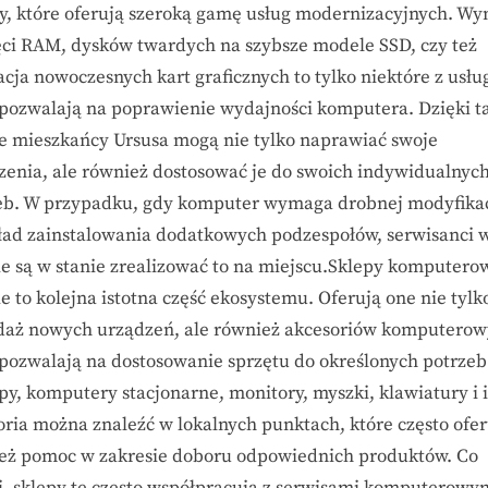
y, które oferują szeroką gamę usług modernizacyjnych. W
ci RAM, dysków twardych na szybsze modele SSD, czy też
acja nowoczesnych kart graficznych to tylko niektóre z usłu
 pozwalają na poprawienie wydajności komputera. Dzięki ta
ie mieszkańcy Ursusa mogą nie tylko naprawiać swoje
zenia, ale również dostosować je do swoich indywidualnyc
eb. W przypadku, gdy komputer wymaga drobnej modyfikac
ład zainstalowania dodatkowych podzespołów, serwisanci 
ie są w stanie zrealizować to na miejscu.Sklepy komputero
e to kolejna istotna część ekosystemu. Oferują one nie tylk
daż nowych urządzeń, ale również akcesoriów komputerow
 pozwalają na dostosowanie sprzętu do określonych potrzeb
py, komputery stacjonarne, monitory, myszki, klawiatury i 
oria można znaleźć w lokalnych punktach, które często ofer
eż pomoc w zakresie doboru odpowiednich produktów. Co
j, sklepy te często współpracują z serwisami komputerowy