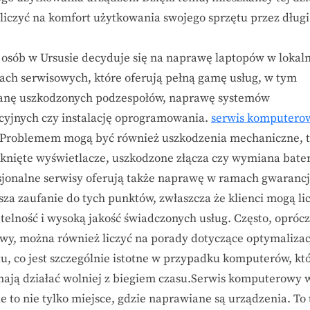
liczyć na komfort użytkowania swojego sprzętu przez długi
 osób w Ursusie decyduje się na naprawę laptopów w lokal
ach serwisowych, które oferują pełną gamę usług, w tym
nę uszkodzonych podzespołów, naprawę systemów
cyjnych czy instalację oprogramowania.
serwis komputero
Problemem mogą być również uszkodzenia mechaniczne, t
ęknięte wyświetlacze, uszkodzone złącza czy wymiana bater
sjonalne serwisy oferują także naprawę w ramach gwarancji
sza zaufanie do tych punktów, zwłaszcza że klienci mogą li
etelność i wysoką jakość świadczonych usług. Często, oprócz
wy, można również liczyć na porady dotyczące optymalizac
tu, co jest szczególnie istotne w przypadku komputerów, kt
nają działać wolniej z biegiem czasu.Serwis komputerowy 
e to nie tylko miejsce, gdzie naprawiane są urządzenia. To