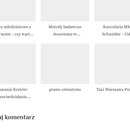
o młodzieżowe z
Metody badawcze
Kancelaria M
racem – czy warto
stosowane w
Schneider – Us
pować zestaw?
psychotronice
Doradcze
uwanie Kretów:
prawo oświatowe
Taxi Warszawa Pr
zeciwdziałanie
m w Ogrodach i Na
Polach
j komentarz