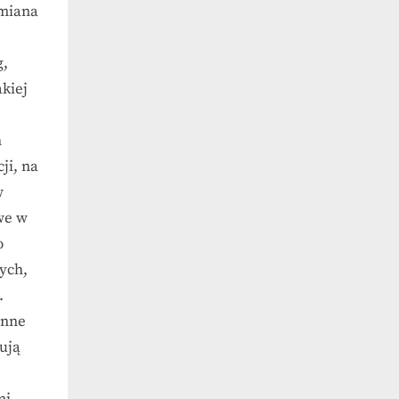
ymiana
g,
kiej
h
ji, na
w
we w
o
ych,
.
inne
ują
mi,