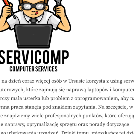
Ursusie
 na dzień coraz więcej osób w Ursusie korzysta z usług ser
terowych, które zajmują się naprawą laptopów i kompute
rczy mała usterka lub problem z oprogramowaniem, aby n
enna praca stanęła pod znakiem zapytania. Na szczęście, w
ie znajdziemy wiele profesjonalnych punktów, które oferuj
ie naprawy, optymalizację sprzętu oraz porady dotyczące
ego użytkowania urządzeń. Dzięki temu, mieszkańcy tej dzi