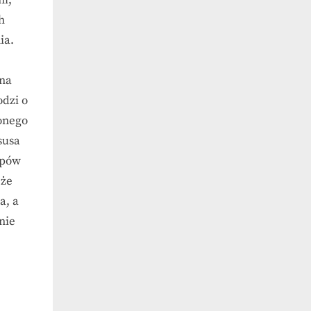
h
ia.
 na
odzi o
onego
susa
epów
 że
a, a
nie