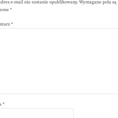
adres e-mail nie zostanie opublikowany.
Wymagane pola są
czone
*
ntarz
*
a
*