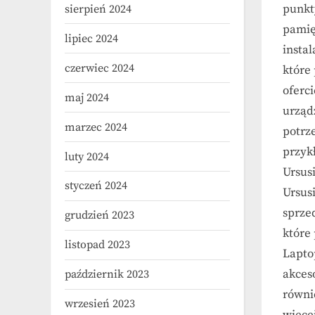
punkt
sierpień 2024
pamię
lipiec 2024
instal
czerwiec 2024
które
oferc
maj 2024
urząd
marzec 2024
potrz
przyk
luty 2024
Ursus
styczeń 2024
Ursusi
sprze
grudzień 2023
które
listopad 2023
Lapto
akces
październik 2023
równi
wrzesień 2023
więce