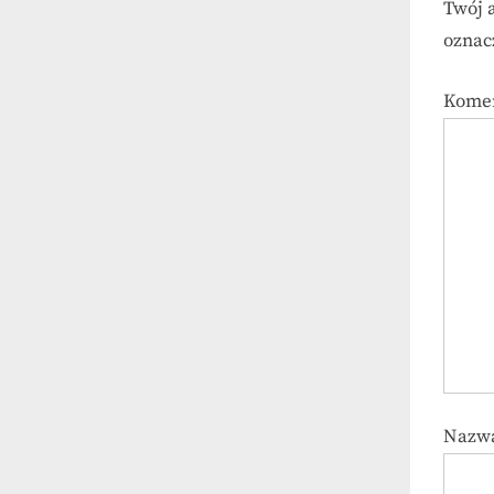
Twój 
ozna
Kome
Nazw