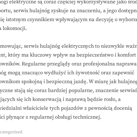
nogi elektryczne są coraz częściej wykorzystywane jako śro
portu, serwis hulajnóg zyskuje na znaczeniu, a jego dostępn
 się istotnym czynnikiem wpływającym na decyzję o wyborz
a lokomocji.
mowując, serwis hulajnóg elektrycznych to niezwykle waż
nt, który ma kluczowy wpływ na bezpieczeństwo i komfort
owników. Regularne przeglądy oraz profesjonalna naprawa
nóg mogą znacząco wydłużyć ich żywotność oraz zapewnić
ownikom spokojną i bezpieczną jazdę. W miarę jak hulajno
ryczne stają się coraz bardziej popularne, znaczenie serwis
jących się ich konserwacją i naprawą będzie rosło, a
iedzialni właściciele tych pojazdów z pewnością docenią
ci płynące z regularnej obsługi technicznej.
categorized