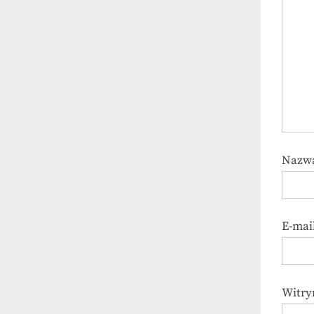
Nazw
E-mai
Witry