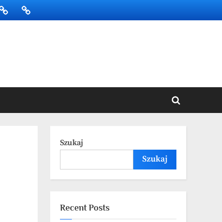
onowanie
SKLEP
BLOG
SEO
Toggle
search
form
Szukaj
h
Szukaj
Recent Posts