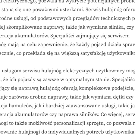
u elektrycznego, pozwala na wykrycie potencjalnych prob
 staną się one poważnymi usterkami. Serwis hulajnóg ofer
rodne usługi, od podstawowych przeglądów technicznych 
iej skomplikowane naprawy, takie jak wymiana silnika, czy
eracja akumulatorów. Specjaliści zajmujący się serwisem
nóg mają na celu zapewnienie, że każdy pojazd działa spraw
ecznie, co przekłada się na większą satysfakcję użytkownik
i usługom serwisu hulajnóg elektrycznych użytkownicy mo
, że ich pojazdy są zawsze w optymalnym stanie. Specjaliśc
jący się naprawą hulajnóg oferują kompleksowe podejście,
uje zarówno drobne naprawy, takie jak wymiana dętki czy
acja hamulców, jak i bardziej zaawansowane usługi, takie j
eracja akumulatorów czy naprawa silników. Co więcej, ser
ogi to także możliwość personalizacji sprzętu, co pozwala 
sowanie hulajnogi do indywidualnych potrzeb użytkownika