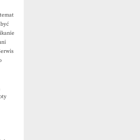
 temat
 być
ikanie
hni
erwis
o
ą
oty