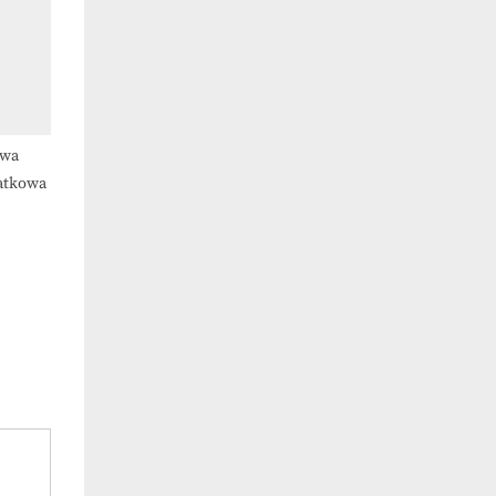
owa
datkowa