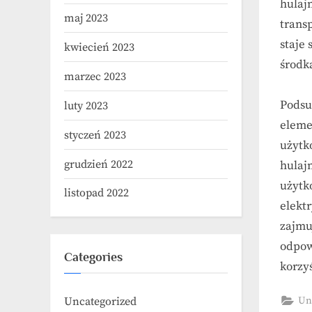
hulaj
maj 2023
trans
staje
kwiecień 2023
środk
marzec 2023
Podsu
luty 2023
eleme
styczeń 2023
użytk
grudzień 2022
hulaj
użytk
listopad 2022
elekt
zajmu
odpow
Categories
korzyś
Un
Uncategorized