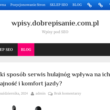
Strona
Pozycj
ówna
Pozycjonowanie Stron
SKLEP SEO
BLOG
główna
Stron
wpisy.dobrepisanie.com.pl
Wpisy pod SEO
EP SEO
BLOG
aki sposób serwis hulajnóg wpływa na ic
jność i komfort jazdy?
ted
By
do
października, 2024
admin
Brak komentarzy
W
jaki