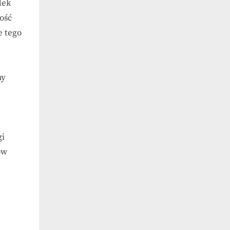
dek
ość
e tego
ny
gi
ów