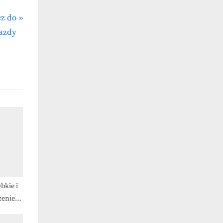
cz do
jazdy
bkie i
zenie
esnym