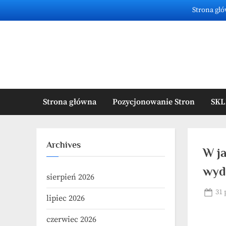
Skip
Strona gł
to
content
Strona główna
Pozycjonowanie Stron
SKL
Archives
W j
wyda
sierpień 2026
Pos
31 
lipiec 2026
on
czerwiec 2026