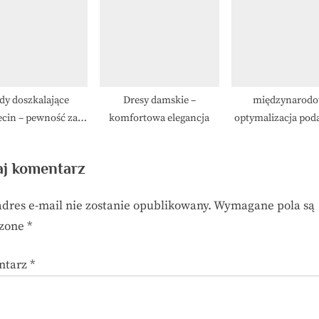
etapie
dy doszkalające
Dresy damskie –
międzynarod
ecin – pewność za
komfortowa elegancja
optymalizacja po
kierownicą
j komentarz
adres e-mail nie zostanie opublikowany.
Wymagane pola są
czone
*
ntarz
*