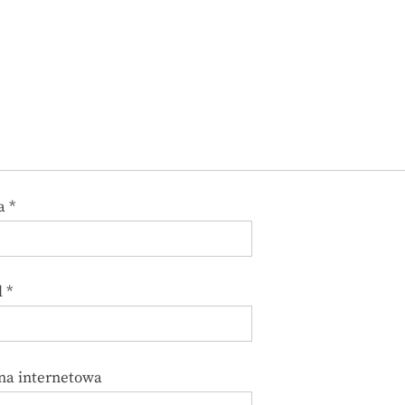
a
*
l
*
na internetowa