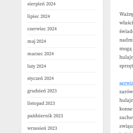
sierpień 2024
Ważny
lipiec 2024
właśc
czerwiec 2024
świad
nadmi
maj 2024
mogą 
marzec 2024
hulajn
sprzęt
luty 2024
styczeń 2024
serwis
grudzień 2023
zarówn
hulaj
listopad 2023
konse
październik 2023
zacho
związ
wrzesień 2023