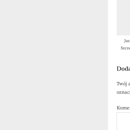
Jaz
Szcz
Doda
Twój 
ozna
Kome