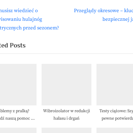
N
usisz wiedzieć o
Przeglądy okresowe – klu
igacja
e
wisowaniu hulajnóg
bezpiecznej 
isu
x
ktrycznych przed sezonem?
t
P
ted Posts
o
s
t
:
blemy z pralką?
Wibroizolator w redukcji
Testy ciążowe: Szy
dź naszą pomoc w
hałasu i drgań
pewne potwierd
Koszalinie
ciąży już we wcz