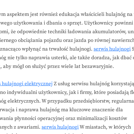
m aspektem jest również edukacja właścicieli hulajnóg na
iwego użytkowania i dbania o sprzęt. Użytkownicy powinni
omi, że odpowiednie techniki ładowania akumulatorów, un
ernego obciążania pojazdu oraz jazda po równej nawierzc
znacząco wpłynąć na trwałość hulajnogi.
serwis hulajnogi
S
óg nie tylko naprawia usterki, ale także doradza, jak dbać 
, aby mógł on służyć przez wiele lat bezawaryjnie.
 hulajnogi elektrycznej
Z usług serwisu hulajnóg korzystaj
o indywidualni użytkownicy, jak i firmy, które posiadają fl
nóg elektrycznych. W przypadku przedsiębiorstw, regularna
rwacja i naprawa hulajnóg ma kluczowe znaczenie dla
wania płynności operacyjnej oraz minimalizacji kosztów
anych z awariami.
serwis hulajnogi
W miastach, w których