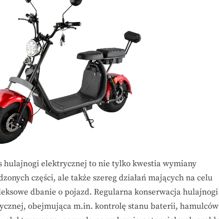
sposób
serwis
hulajnóg
wpływa
na
ich
wydajność
i
komfort
jazdy?
s hulajnogi elektrycznej to nie tylko kwestia wymiany
dzonych części, ale także szereg działań mających na celu
eksowe dbanie o pojazd. Regularna konserwacja hulajnogi
rycznej, obejmująca m.in. kontrolę stanu baterii, hamulców