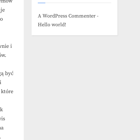
lemów
uje
A WordPress Commenter
-
po
Hello world!
nie i
ów.
gą być
i
 które
ak
wis
na
.