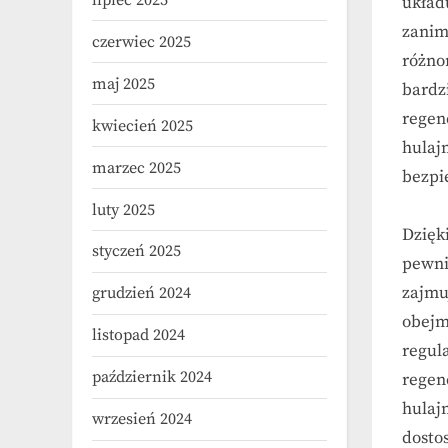
lipiec 2025
układ
zanim
czerwiec 2025
różno
maj 2025
bardz
regen
kwiecień 2025
hulaj
marzec 2025
bezpi
luty 2025
Dzięk
styczeń 2025
pewni
zajmu
grudzień 2024
obejm
listopad 2024
regul
październik 2024
regen
hulajn
wrzesień 2024
dosto